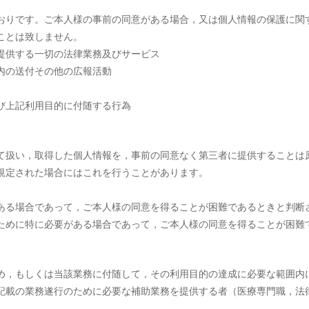
おりです。ご本人様の事前の同意がある場合，又は個人情報の保護に関
ことは致しません。
提供する一切の法律業務及びサービス
内の送付その他の広報活動
び上記利用目的に付随する行為
て扱い，取得した個人情報を，事前の同意なく第三者に提供することは
規定された場合にはこれを行うことがあります。
ある場合であって，ご本人様の同意を得ることが困難であるときと判断
ために特に必要がある場合であって，ご本人様の同意を得ることが困難
め，もしくは当該業務に付随して，その利用目的の達成に必要な範囲内
記載の業務遂行のために必要な補助業務を提供する者（医療専門職，法