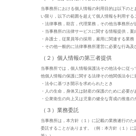
当事務所における個人情報の利用目的は以下のと
い限り，以下の範囲を超えて個人情報を利用する
・法律事務，助言，代理業務，その他当事務所が
・当事務所の法律サービスに関する情報提供，案
・弁護士，従業員等の採用，雇用に関連する業務
・その他一般的に法律事務所運営に必要な行為及
（２）個人情報の第三者提供
当事務所では，個人情報保護法その他法令に従っ
他個人情報の保護に関する法律その他関係法令に
・法令に基づき開示を求められたとき
・人の生命，身体又は財産の保護のために必要が
・公衆衛生の向上又は児童の健全な育成の推進の
（３）業務委託
当事務所は，本方針（１）に記載の業務遂行のた
委託することがあります。（例：本方針（１）に
等））