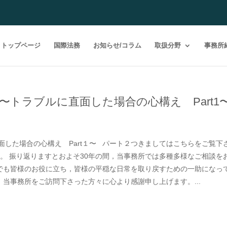
トップページ
国際法務
お知らせ/コラム
取扱分野
事務所
〜トラブルに直面した場合の心構え Part1
した場合の心構え Part１〜 パート２つきましてはこちらをご覧下
。 振り返りますとおよそ30年の間，当事務所では多種多様なご相談を
でも皆様のお役に立ち，皆様の平穏な日常を取り戻すための一助になっ
当事務所をご訪問下さった方々に心より感謝申し上げます。...